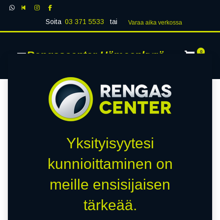
Soita
03 371 5533
tai
Varaa aika verk​​​​ossa
Rengascenter Hämeenkyrö
0
Yksityisyytesi
kunnioittaminen on
meille ensisijaisen
tärkeää.