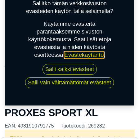
Sallitko tämän verkkosivuston
evästeiden käytön tällä selaimella?
Käytämme evästeitä
parantaaksemme sivuston
käyttökokemusta. Saat lisätietoja
evästeistä ja niiden käytöstä
osoitteessa
Evästekäytäntö
.
Kauppa
Salli kaikki evästeet
215/55R17 98Y TOYO PROXES SPORT XL
Salli vain välttämättömät evästeet
215/55R17 98Y TOYO
PROXES SPORT XL
EAN:
4981910791775
Tuotekoodi:
269282
Tällä tuotteella ei ole kelvollista yhdistelmää.