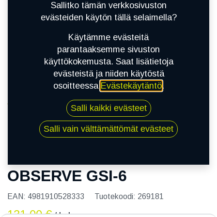
Sallitko tämän verkkosivuston
evästeiden käytön tällä selaimella?
Käytämme evästeitä
parantaaksemme sivuston
käyttökokemusta. Saat lisätietoja
evästeistä ja niiden käytöstä
osoitteessa
Evästekäytäntö
.
Kauppa
Salli kaikki evästeet
215/60R16 95H TOYO OBSERVE GSI-6
Salli vain välttämättömät evästeet
215/60R16 95H TOYO
OBSERVE GSI-6
EAN:
4981910528333
Tuotekoodi:
269181
131,00
€
/ kpl