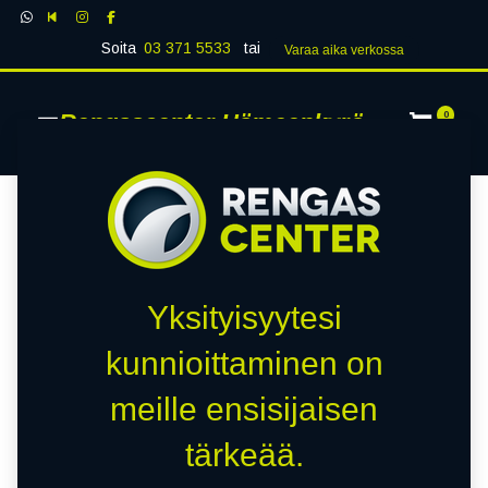
Soita
03 371 5533
tai
Varaa aika verk​​​​ossa
Rengascenter Hämeenkyrö
0
Yksityisyytesi
kunnioittaminen on
meille ensisijaisen
tärkeää.