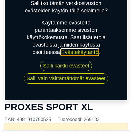
Sallitko tämän verkkosivuston
evästeiden käytön tällä selaimella?
Käytämme evästeitä
parantaaksemme sivuston
käyttökokemusta. Saat lisätietoja
evästeistä ja niiden käytöstä
osoitteessa
Evästekäytäntö
.
Kauppa
Salli kaikki evästeet
205/50R17 93Y TOYO PROXES SPORT XL
Salli vain välttämättömät evästeet
205/50R17 93Y TOYO
PROXES SPORT XL
EAN:
4981910790525
Tuotekoodi:
269133
Tällä tuotteella ei ole kelvollista yhdistelmää.