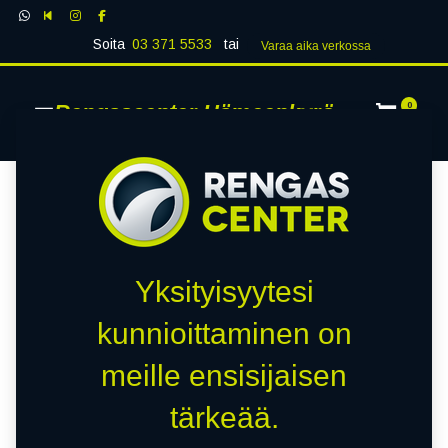
Soita
03 371 5533
tai
Varaa aika verk​​​​ossa
Rengascenter Hämeenkyrö
0
Yksityisyytesi
kunnioittaminen on
meille ensisijaisen
tärkeää.