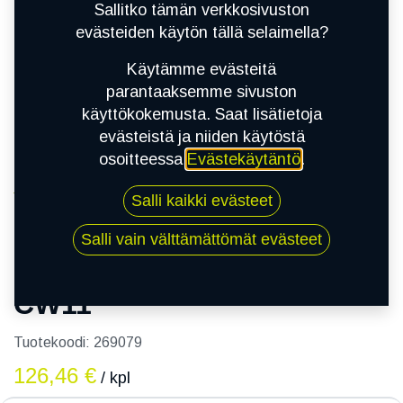
Sallitko tämän verkkosivuston
evästeiden käytön tällä selaimella?
Käytämme evästeitä
parantaaksemme sivuston
käyttökokemusta. Saat lisätietoja
evästeistä ja niiden käytöstä
osoitteessa
Evästekäytäntö
.
Kauppa
195/75R16C 107R KUMHO CW11
Salli kaikki evästeet
Salli vain välttämättömät evästeet
195/75R16C 107R KUMHO
CW11
Tuotekoodi:
269079
126,46
€
/ kpl