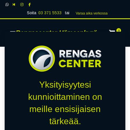
Soita
03 371 5533
tai
Varaa aika verk​​​​ossa
Rengascenter Hämeenkyrö
0
Yksityisyytesi
kunnioittaminen on
meille ensisijaisen
tärkeää.