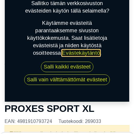
Sallitko tämän verkkosivuston
evästeiden käytön tällä selaimella?
Käytämme evästeitä
parantaaksemme sivuston
käyttökokemusta. Saat lisätietoja
evästeistä ja niiden käytöstä
osoitteessa
Evästekäytäntö
.
Kauppa
Salli kaikki evästeet
215/45R18 93Y TOYO PROXES SPORT XL
Salli vain välttämättömät evästeet
215/45R18 93Y TOYO
PROXES SPORT XL
EAN:
4981910793724
Tuotekoodi:
269033
Tällä tuotteella ei ole kelvollista yhdistelmää.