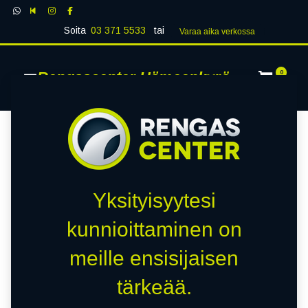
Soita
03 371 5533
tai
Varaa aika verk​​​​ossa
Rengascenter Hämeenkyrö
0
Yksityisyytesi
kunnioittaminen on
meille ensisijaisen
tärkeää.