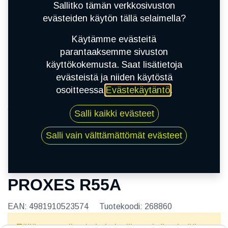
Sallitko tämän verkkosivuston
evästeiden käytön tällä selaimella?
Käytämme evästeitä
parantaaksemme sivuston
käyttökokemusta. Saat lisätietoja
evästeistä ja niiden käytöstä
osoitteessa
Evästekäytäntö
.
Kauppa
Salli kaikki evästeet
185/60R16 86H TOYO PROXES R55A
Salli vain välttämättömät evästeet
185/60R16 86H TOYO
PROXES R55A
EAN:
4981910523574
Tuotekoodi:
268860
Tällä tuotteella ei ole kelvollista yhdistelmää.