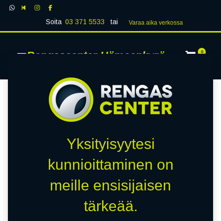
Soita
03 371 5533
tai
Varaa aika verk​​​​ossa
Rengascenter Hämeenkyrö
0
Yksityisyytesi
kunnioittaminen on
meille ensisijaisen
tärkeää.