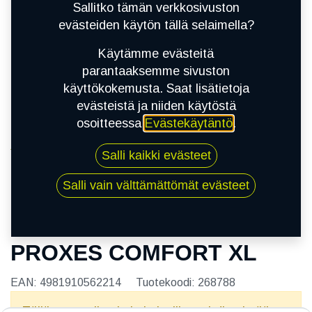
Sallitko tämän verkkosivuston
evästeiden käytön tällä selaimella?
Käytämme evästeitä
parantaaksemme sivuston
käyttökokemusta. Saat lisätietoja
evästeistä ja niiden käytöstä
osoitteessa
Evästekäytäntö
.
Kauppa
Salli kaikki evästeet
195/55R16 91V TOYO PROXES COMFORT XL
Salli vain välttämättömät evästeet
195/55R16 91V TOYO
PROXES COMFORT XL
EAN:
4981910562214
Tuotekoodi:
268788
Tällä tuotteella ei ole kelvollista yhdistelmää.