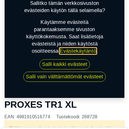
Sallitko tämän verkkosivuston
evästeiden käytön tällä selaimella?
Käytämme evästeitä
parantaaksemme sivuston
käyttökokemusta. Saat lisätietoja
evästeistä ja niiden käytöstä
osoitteessa
Evästekäytäntö
.
Kauppa
Salli kaikki evästeet
205/40R17 84W TOYO PROXES TR1 XL
Salli vain välttämättömät evästeet
205/40R17 84W TOYO
PROXES TR1 XL
EAN:
4981910516774
Tuotekoodi:
268728
Tällä tuotteella ei ole kelvollista yhdistelmää.