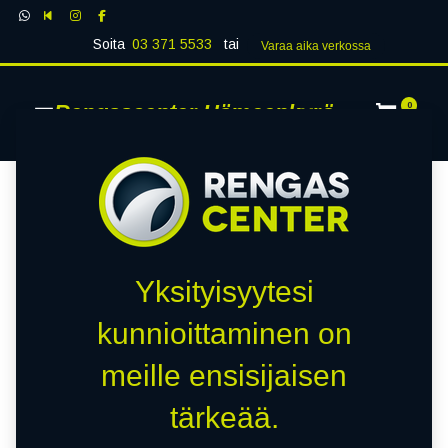
Soita
03 371 5533
tai
Varaa aika verk​​​​ossa
Rengascenter Hämeenkyrö
0
Yksityisyytesi
kunnioittaminen on
meille ensisijaisen
tärkeää.