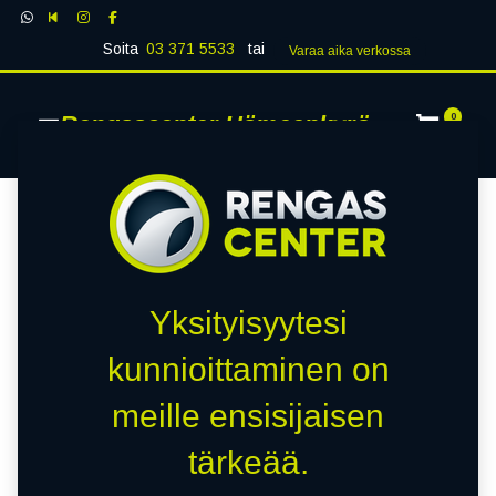
Soita
03 371 5533
tai
Varaa aika verk​​​​ossa
Rengascenter Hämeenkyrö
0
Yksityisyytesi
kunnioittaminen on
meille ensisijaisen
tärkeää.