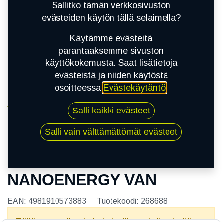
Sallitko tämän verkkosivuston
evästeiden käytön tällä selaimella?
Käytämme evästeitä
parantaaksemme sivuston
käyttökokemusta. Saat lisätietoja
evästeistä ja niiden käytöstä
osoitteessa
Evästekäytäntö
.
Kauppa
Salli kaikki evästeet
185R15C 103R TOYO NANOENERGY VAN
Salli vain välttämättömät evästeet
185R15C 103R TOYO
NANOENERGY VAN
EAN:
4981910573883
Tuotekoodi:
268688
Tällä tuotteella ei ole kelvollista yhdistelmää.