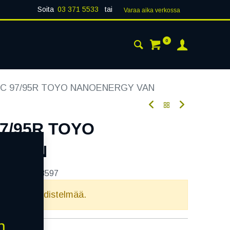
Soita
03 371 5533
tai
Varaa aika verk​​​​ossa
0
 24H
AJANKOHTAISTA
YHTEYSTIEDOT
4C 97/95R TOYO NANOENERGY VAN
97/95R TOYO
Y VAN
tekoodi:
268597
elvollista yhdistelmää.
n