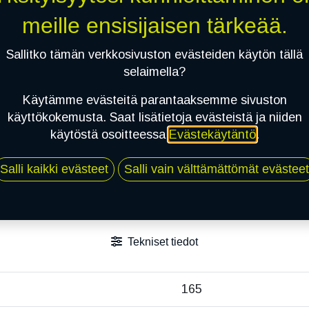
Jaa
meille ensisijaisen tärkeää.
Toimitusehdot
Sallitko tämän verkkosivuston evästeiden käytön tällä
selaimella?
Käytämme evästeitä parantaaksemme sivuston
käyttökokemusta. Saat lisätietoja evästeistä ja niiden
käytöstä osoitteessa
Evästekäytäntö
.
Salli kaikki evästeet
Salli vain välttämättömät evästeet
Tekniset tiedot
165