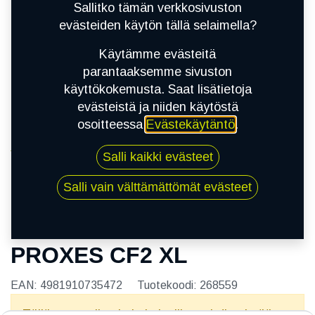
Sallitko tämän verkkosivuston
evästeiden käytön tällä selaimella?
Käytämme evästeitä
parantaaksemme sivuston
käyttökokemusta. Saat lisätietoja
evästeistä ja niiden käytöstä
osoitteessa
Evästekäytäntö
.
Kauppa
Salli kaikki evästeet
195/50R16 88V TOYO PROXES CF2 XL
Salli vain välttämättömät evästeet
195/50R16 88V TOYO
PROXES CF2 XL
EAN:
4981910735472
Tuotekoodi:
268559
Tällä tuotteella ei ole kelvollista yhdistelmää.