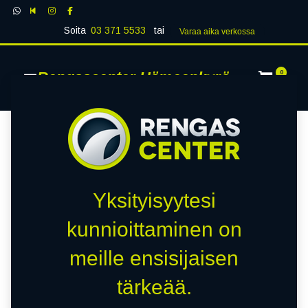
Soita
03 371 5533
tai
Varaa aika verk​​​​ossa
Rengascenter Hämeenkyrö
0
Yksityisyytesi
kunnioittaminen on
meille ensisijaisen
tärkeää.