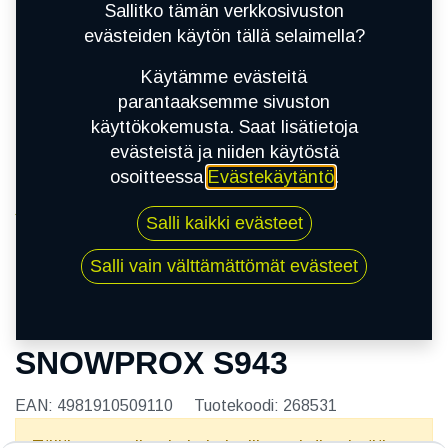
Sallitko tämän verkkosivuston
evästeiden käytön tällä selaimella?
Käytämme evästeitä
parantaaksemme sivuston
käyttökokemusta. Saat lisätietoja
evästeistä ja niiden käytöstä
osoitteessa
Evästekäytäntö
.
Kauppa
Salli kaikki evästeet
175/60R16 82H TOYO SNOWPROX S943
Salli vain välttämättömät evästeet
175/60R16 82H TOYO
SNOWPROX S943
EAN:
4981910509110
Tuotekoodi:
268531
Tällä tuotteella ei ole kelvollista yhdistelmää.