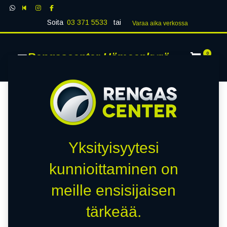
Soita
03 371 5533
tai
Varaa aika verk​​​​ossa
Rengascenter Hämeenkyrö
0
Yksityisyytesi
kunnioittaminen on
meille ensisijaisen
tärkeää.