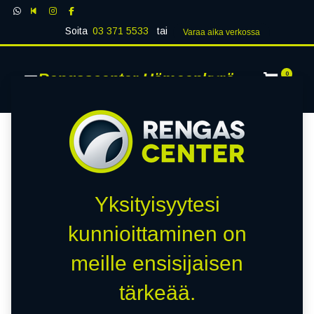
Soita
03 371 5533
tai
Varaa aika verk​​​​ossa
Rengascenter Hämeenkyrö
0
Yksityisyytesi
kunnioittaminen on
meille ensisijaisen
tärkeää.