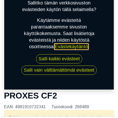
Sallitko tämän verkkosivuston
evästeiden käytön tällä selaimella?
Käytämme evästeitä
parantaaksemme sivuston
käyttökokemusta. Saat lisätietoja
evästeistä ja niiden käytöstä
osoitteessa
Evästekäytäntö
.
Kauppa
Salli kaikki evästeet
205/65R15 94H TOYO PROXES CF2
Salli vain välttämättömät evästeet
205/65R15 94H TOYO
PROXES CF2
EAN:
4981910732341
Tuotekoodi:
268489
Tällä tuotteella ei ole kelvollista yhdistelmää.