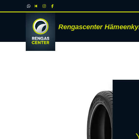
Rengascenter Hämeenky
RENK