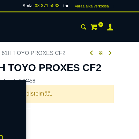
Soita
03 371 5533
tai
Varaa aika verk​​​​ossa
0
 24H
AJANKOHTAISTA
YHTEYSTIEDOT
6 81H TOYO PROXES CF2
1H TOYO PROXES CF2
tekoodi:
268458
elvollista yhdistelmää.
n