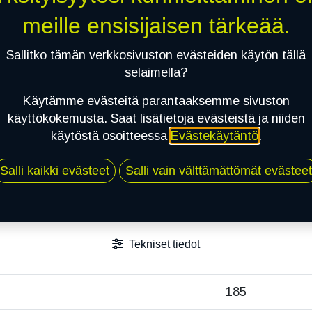
meille ensisijaisen tärkeää.
Sallitko tämän verkkosivuston evästeiden käytön tällä
selaimella?
Käytämme evästeitä parantaaksemme sivuston
käyttökokemusta. Saat lisätietoja evästeistä ja niiden
käytöstä osoitteessa
Evästekäytäntö
.
Salli kaikki evästeet
Salli vain välttämättömät evästeet
Tekniset tiedot
185