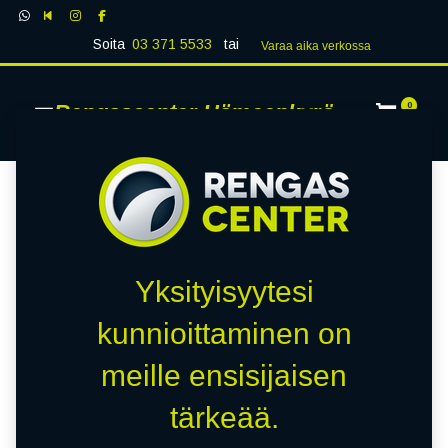
Soita
03 371 5533
tai
Varaa aika verk​​​​ossa
Rengascenter Hämeenkyrö
0
Yksityisyytesi
kunnioittaminen on
meille ensisijaisen
tärkeää.