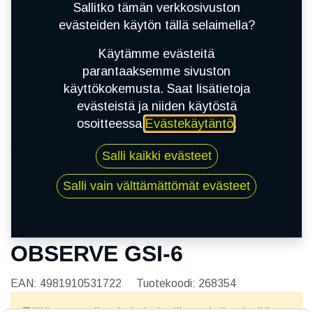
Sallitko tämän verkkosivuston
evästeiden käytön tällä selaimella?
Käytämme evästeitä
parantaaksemme sivuston
käyttökokemusta. Saat lisätietoja
evästeistä ja niiden käytöstä
osoitteessa
Evästekäytäntö
.
Kauppa
Salli kaikki evästeet
195/70R14 91H TOYO OBSERVE GSI-6
Salli vain välttämättömät evästeet
195/70R14 91H TOYO
OBSERVE GSI-6
EAN:
4981910531722
Tuotekoodi:
268354
Tällä tuotteella ei ole kelvollista yhdistelmää.