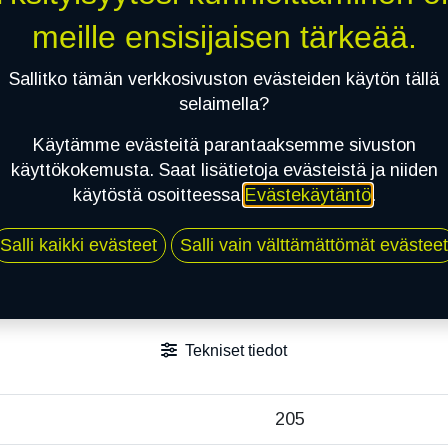
Toimitusehdot
meille ensisijaisen tärkeää.
Sallitko tämän verkkosivuston evästeiden käytön tällä
selaimella?
Käytämme evästeitä parantaaksemme sivuston
käyttökokemusta. Saat lisätietoja evästeistä ja niiden
käytöstä osoitteessa
Evästekäytäntö
.
Salli kaikki evästeet
Salli vain välttämättömät evästeet
Tekniset tiedot
205