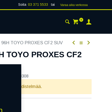
Soita
03 371 5533
tai
Varaa aika verk​​​​ossa
0
 24H
AJANKOHTAISTA
YHTEYSTIEDOT
5 96H TOYO PROXES CF2 SUV
6H TOYO PROXES CF2
tekoodi:
268308
elvollista yhdistelmää.
n