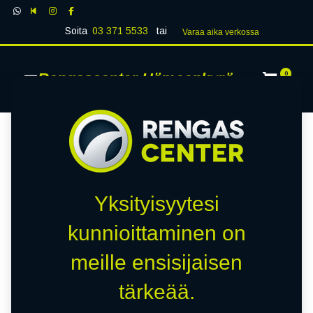
Soita
03 371 5533
tai
Varaa aika verk​​​​ossa
Rengascenter Hämeenkyrö
0
Yksityisyytesi
kunnioittaminen on
meille ensisijaisen
tärkeää.