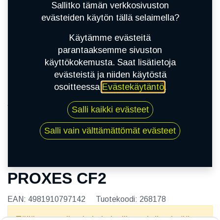
Sallitko tämän verkkosivuston
evästeiden käytön tällä selaimella?
Käytämme evästeitä
parantaaksemme sivuston
käyttökokemusta. Saat lisätietoja
evästeistä ja niiden käytöstä
osoitteessa
Evästekäytäntö
.
Kauppa
Salli kaikki evästeet
195/60R15 88H TOYO PROXES CF2
Salli vain välttämättömät evästeet
195/60R15 88H TOYO
PROXES CF2
EAN:
4981910797142
Tuotekoodi:
268178
Tällä tuotteella ei ole kelvollista yhdistelmää.