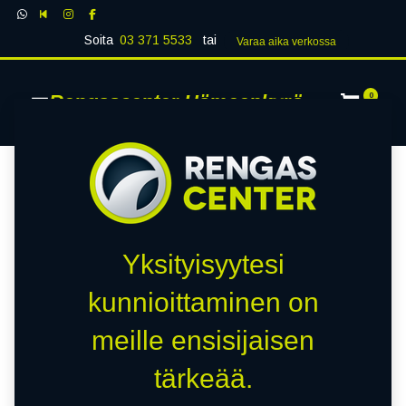
Soita
03 371 5533
tai
Varaa aika verk​​​​ossa
Rengascenter Hämeenkyrö
0
Yksityisyytesi
kunnioittaminen on
meille ensisijaisen
tärkeää.