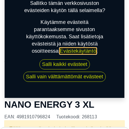
Sallitko tämän verkkosivuston
evästeiden käytön tällä selaimella?
Käytämme evästeitä
parantaaksemme sivuston
käyttökokemusta. Saat lisätietoja
evästeistä ja niiden käytöstä
osoitteessa
Evästekäytäntö
.
Kauppa
Salli kaikki evästeet
175/65R14 86T TOYO NANO ENERGY 3 XL
Salli vain välttämättömät evästeet
175/65R14 86T TOYO
NANO ENERGY 3 XL
EAN:
4981910796824
Tuotekoodi:
268113
Tällä tuotteella ei ole kelvollista yhdistelmää.