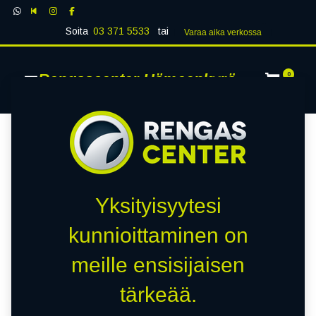
Soita
03 371 5533
tai
Varaa aika verk​​​​ossa
Rengascenter Hämeenkyrö
0
Yksityisyytesi
kunnioittaminen on
meille ensisijaisen
tärkeää.