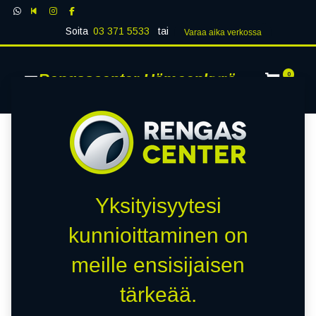
Soita
03 371 5533
tai
Varaa aika verk​​​​ossa
Rengascenter Hämeenkyrö
0
Yksityisyytesi
kunnioittaminen on
meille ensisijaisen
tärkeää.