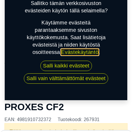
Sallitko tämän verkkosivuston
evästeiden käytön tällä selaimella?
Käytämme evästeitä
parantaaksemme sivuston
käyttökokemusta. Saat lisätietoja
evästeistä ja niiden käytöstä
osoitteessa
Evästekäytäntö
.
Kauppa
Salli kaikki evästeet
205/55R16 91H TOYO PROXES CF2
Salli vain välttämättömät evästeet
205/55R16 91H TOYO
PROXES CF2
EAN:
4981910732372
Tuotekoodi:
267931
Tällä tuotteella ei ole kelvollista yhdistelmää.