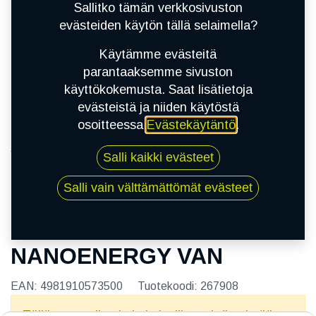
Sallitko tämän verkkosivuston
evästeiden käytön tällä selaimella?
Käytämme evästeitä
parantaaksemme sivuston
käyttökokemusta. Saat lisätietoja
evästeistä ja niiden käytöstä
osoitteessa
Evästekäytäntö
.
Kauppa
Salli kaikki evästeet
165/70R13C 88/88R TOYO NANOENERGY VAN
Salli vain välttämättömät evästeet
165/70R13C 88/88R TOYO
NANOENERGY VAN
EAN:
4981910573500
Tuotekoodi:
267908
Tällä tuotteella ei ole kelvollista yhdistelmää.