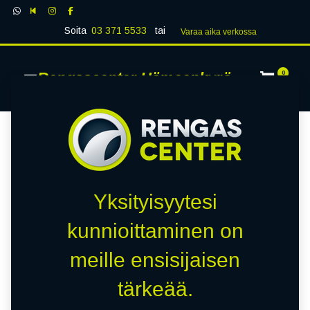
Soita
03 371 5533
tai
Varaa aika verk​​​​ossa
Rengascenter Hämeenkyrö
0
Yksityisyytesi
kunnioittaminen on
meille ensisijaisen
tärkeää.