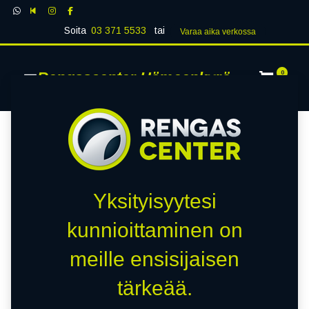
Soita
03 371 5533
tai
Varaa aika verk​​​​ossa
Rengascenter Hämeenkyrö
0
Yksityisyytesi
kunnioittaminen on
meille ensisijaisen
tärkeää.