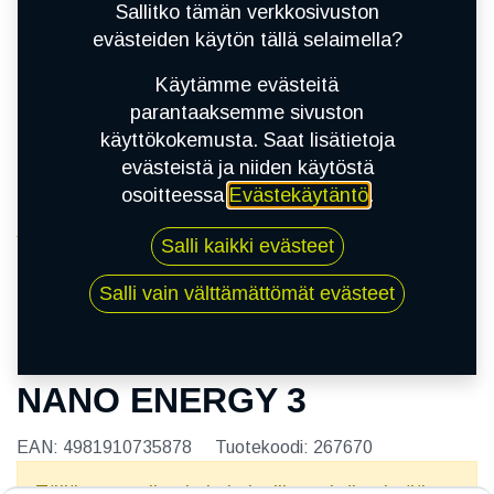
Sallitko tämän verkkosivuston
evästeiden käytön tällä selaimella?
Käytämme evästeitä
parantaaksemme sivuston
käyttökokemusta. Saat lisätietoja
evästeistä ja niiden käytöstä
osoitteessa
Evästekäytäntö
.
Kauppa
Salli kaikki evästeet
155/65R13 73T TOYO NANO ENERGY 3
Salli vain välttämättömät evästeet
155/65R13 73T TOYO
NANO ENERGY 3
EAN:
4981910735878
Tuotekoodi:
267670
Tällä tuotteella ei ole kelvollista yhdistelmää.