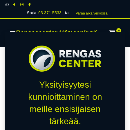
Soita
03 371 5533
tai
Varaa aika verk​​​​ossa
Rengascenter Hämeenkyrö
0
Yksityisyytesi
kunnioittaminen on
meille ensisijaisen
tärkeää.