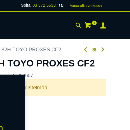
Soita
03 371 5533
tai
Varaa aika verk​​​​ossa
0
 24H
AJANKOHTAISTA
YHTEYSTIEDOT
4 82H TOYO PROXES CF2
2H TOYO PROXES CF2
tekoodi:
267607
elvollista yhdistelmää.
n