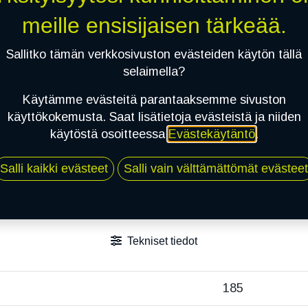
meille ensisijaisen tärkeää.
Sallitko tämän verkkosivuston evästeiden käytön tällä
selaimella?
Käytämme evästeitä parantaaksemme sivuston
käyttökokemusta. Saat lisätietoja evästeistä ja niiden
käytöstä osoitteessa
Evästekäytäntö
.
Salli kaikki evästeet
Salli vain välttämättömät evästeet
Tekniset tiedot
185