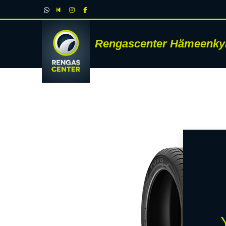
Rengascenter Hämeenky
RENK