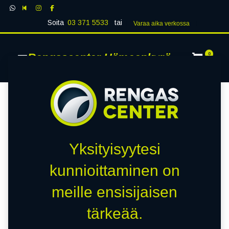
Soita
03 371 5533
tai
Varaa aika verk​​​​ossa
Rengascenter Hämeenkyrö
0
Yksityisyytesi
kunnioittaminen on
meille ensisijaisen
tärkeää.