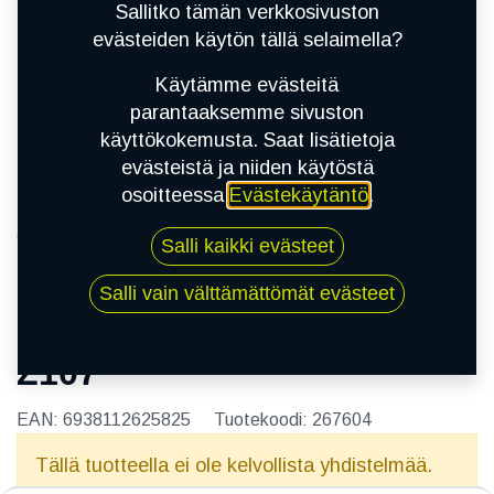
Sallitko tämän verkkosivuston
evästeiden käytön tällä selaimella?
Käytämme evästeitä
parantaaksemme sivuston
käyttökokemusta. Saat lisätietoja
evästeistä ja niiden käytöstä
osoitteessa
Evästekäytäntö
.
Kauppa
195/60R15 88H WESTLAKE Z107
Salli kaikki evästeet
Salli vain välttämättömät evästeet
195/60R15 88H WESTLAKE
Z107
EAN:
6938112625825
Tuotekoodi:
267604
Tällä tuotteella ei ole kelvollista yhdistelmää.