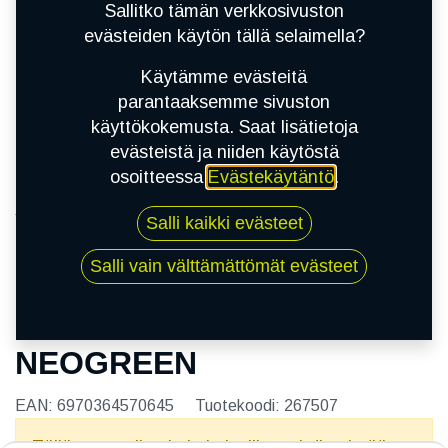
Sallitko tämän verkkosivuston
evästeiden käytön tällä selaimella?
Käytämme evästeitä
parantaaksemme sivuston
käyttökokemusta. Saat lisätietoja
evästeistä ja niiden käytöstä
osoitteessa
Evästekäytäntö
.
Kauppa
Salli kaikki evästeet
155/55R14 69H NEOLIN NEOGREEN
Salli vain välttämättömät evästeet
155/55R14 69H NEOLIN
NEOGREEN
EAN:
6970364570645
Tuotekoodi:
267507
Tällä tuotteella ei ole kelvollista yhdistelmää.