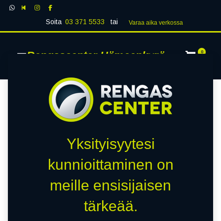
Soita
03 371 5533
tai
Varaa aika verk​​​​ossa
Rengascenter Hämeenkyrö
0
Yksityisyytesi
kunnioittaminen on
meille ensisijaisen
tärkeää.