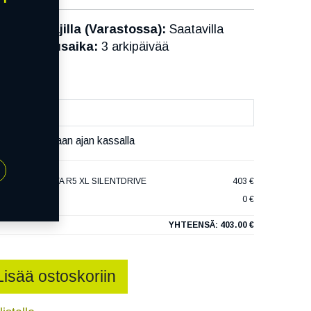
Toimittajilla (Varastossa):
Saatavilla
Toimitusaika:
3 arkipäivää
äset varaamaan ajan kassalla
 HAKKAPELIITTA R5 XL SILENTDRIVE
403 €
0 €
YHTEENSÄ:
403.00 €
Lisää ostoskoriin