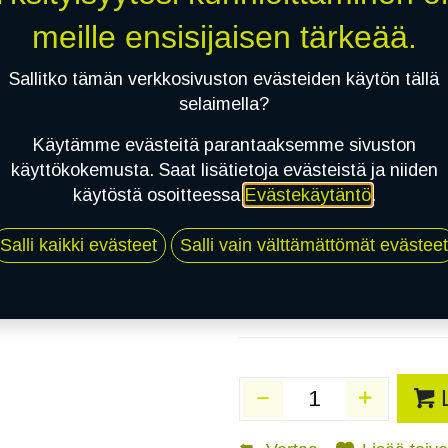
meille ensisijaisen tärkeää.
Heti saatavilla:
2
kpl
Sallitko tämän verkkosivuston evästeiden käytön tällä
selaimella?
Asennuspalvelu
Käytämme evästeitä parantaaksemme sivuston
käyttökokemusta. Saat lisätietoja evästeistä ja niiden
käytöstä osoitteessa
Evästekäytäntö
.
Mikäli valitset asennuksen, pä
Salli kaikki evästeet
Salli vain välttämättömät evästeet
1
X 255/50R19 107R NOKIAN TYRES
EI ASENNUSTA