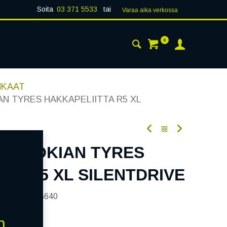
Soita
03 371 5533
tai
Varaa aika verk​​​​ossa
0
 24H
AJANKOHTAISTA
YHTEYSTIEDOT
NKAAT
IAN TYRES HAKKAPELIITTA R5 XL
07R NOKIAN TYRES
TA R5 XL SILENTDRIVE
tekoodi:
265640
n