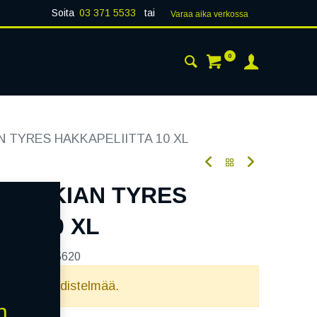
Soita
03 371 5533
tai
Varaa aika verk​​​​ossa
0
 24H
AJANKOHTAISTA
YHTEYSTIEDOT
N TYRES HAKKAPELIITTA 10 XL
8T NOKIAN TYRES
TA 10 XL
tekoodi:
265620
elvollista yhdistelmää.
n