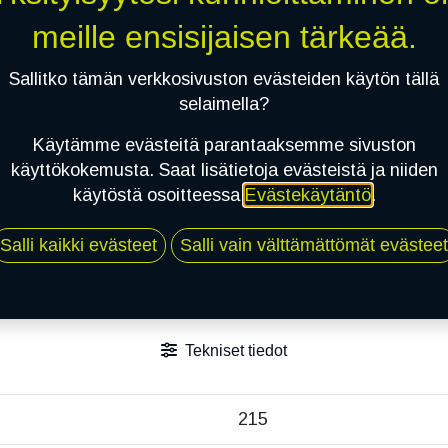
meille ensisijaisen tärkeää.
Jaa
Toimitusehdot
Sallitko tämän verkkosivuston evästeiden käytön tällä
selaimella?
Käytämme evästeitä parantaaksemme sivuston
käyttökokemusta. Saat lisätietoja evästeistä ja niiden
käytöstä osoitteessa
Evästekäytäntö
.
Salli kaikki evästeet
Salli vain välttämättömät evästeet
Tekniset tiedot
215