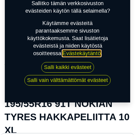
Sallitko tämän verkkosivuston
evästeiden käytön tällä selaimella?
Käytämme evästeitä
parantaaksemme sivuston
käyttökokemusta. Saat lisätietoja
evästeistä ja niiden käytöstä
osoitteessa
Evästekäytäntö
.
Kauppa
Salli kaikki evästeet
195/55R16 91T NOKIAN TYRES
HAKKAPELIITTA 10 XL
Salli vain välttämättömät evästeet
195/55R16 91T NOKIAN
TYRES HAKKAPELIITTA 10
XL