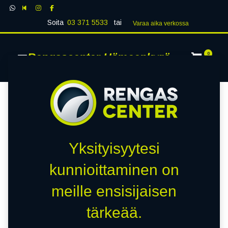
Soita
03 371 5533
tai
Varaa aika verk​​​​ossa
Rengascenter Hämeenkyrö
0
Yksityisyytesi
kunnioittaminen on
meille ensisijaisen
tärkeää.