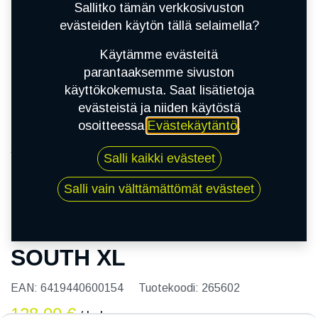
Sallitko tämän verkkosivuston
evästeiden käytön tällä selaimella?
Käytämme evästeitä
parantaaksemme sivuston
käyttökokemusta. Saat lisätietoja
evästeistä ja niiden käytöstä
osoitteessa
Evästekäytäntö
.
Kauppa
Salli kaikki evästeet
205/50R17 93V NORDMAN SOUTH XL
Salli vain välttämättömät evästeet
205/50R17 93V NORDMAN
SOUTH XL
EAN:
6419440600154
Tuotekoodi:
265602
128,00
€
/ kpl