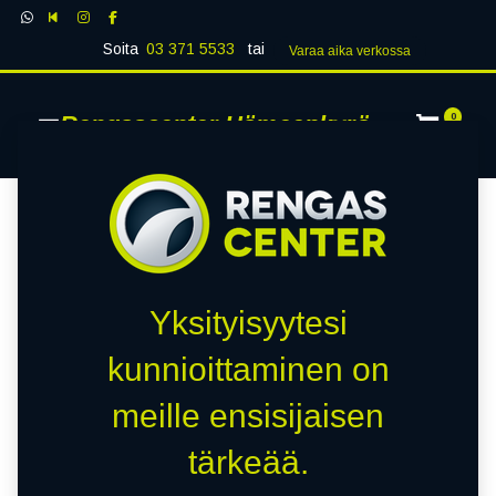
Soita
03 371 5533
tai
Varaa aika verk​​​​ossa
Rengascenter Hämeenkyrö
0
Yksityisyytesi
kunnioittaminen on
meille ensisijaisen
tärkeää.