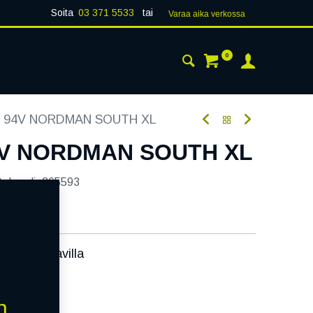
Soita
03 371 5533
tai
Varaa aika verk​​​​ossa
0
 24H
AJANKOHTAISTA
YHTEYSTIEDOT
6 94V NORDMAN SOUTH XL
94V NORDMAN SOUTH XL
tekoodi:
265593
ssa):
Saatavilla
äivää
n