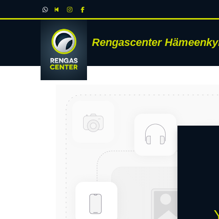
Rengascenter Hämeenky
RENK