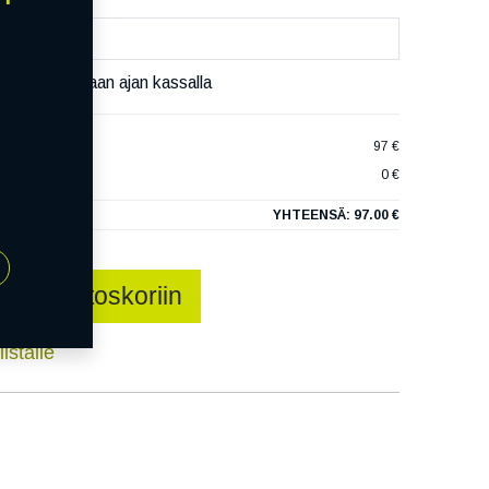
äset varaamaan ajan kassalla
TH XL
97 €
0 €
YHTEENSÄ:
97.00 €
Lisää ostoskoriin
istalle