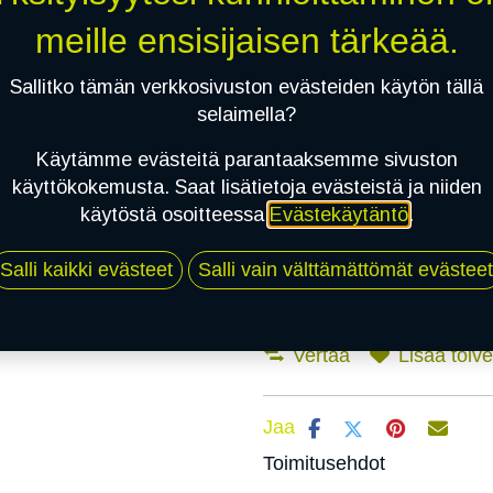
meille ensisijaisen tärkeää.
Mikäli valitset asennuksen, pä
Sallitko tämän verkkosivuston evästeiden käytön tällä
selaimella?
1
X 205/55R16 94V NORDMAN SOU
Käytämme evästeitä parantaaksemme sivuston
EI ASENNUSTA
käyttökokemusta. Saat lisätietoja evästeistä ja niiden
käytöstä osoitteessa
Evästekäytäntö
.
Salli kaikki evästeet
Salli vain välttämättömät evästeet
Vertaa
Lisää toivel
Jaa
Toimitusehdot