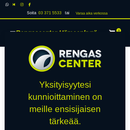
Soita
03 371 5533
tai
Varaa aika verk​​​​ossa
Rengascenter Hämeenkyrö
0
Yksityisyytesi
kunnioittaminen on
meille ensisijaisen
tärkeää.