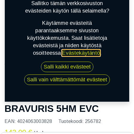
Sallitko tämän verkkosivuston
evästeiden käytön tällä selaimella?
Käytämme evästeitä
parantaaksemme sivuston
käyttökokemusta. Saat lisätietoja
evästeistä ja niiden käytöstä
osoitteessa
Evästekäytäntö
.
Kauppa
Salli kaikki evästeet
205/55R15 88V BARUM BRAVURIS 5HM EVC
Salli vain välttämättömät evästeet
205/55R15 88V BARUM
BRAVURIS 5HM EVC
EAN:
4024063003828
Tuotekoodi:
256782
143,00
€
/ kpl