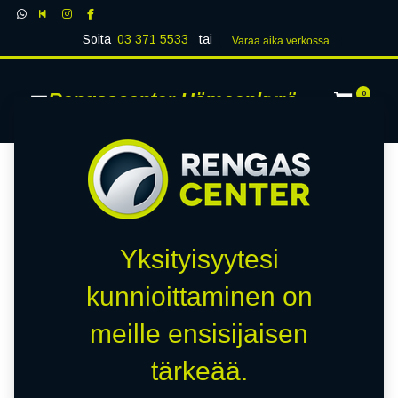
Soita
03 371 5533
tai
Varaa aika verk​​​​ossa
Rengascenter Hämeenkyrö
0
Yksityisyytesi
kunnioittaminen on
meille ensisijaisen
tärkeää.