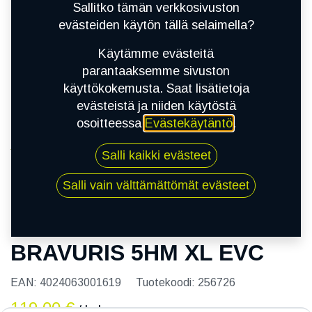
Sallitko tämän verkkosivuston
evästeiden käytön tällä selaimella?
Käytämme evästeitä
parantaaksemme sivuston
käyttökokemusta. Saat lisätietoja
evästeistä ja niiden käytöstä
osoitteessa
Evästekäytäntö
.
Kauppa
Salli kaikki evästeet
215/45R17 91Y BARUM BRAVURIS 5HM XL EVC
Salli vain välttämättömät evästeet
215/45R17 91Y BARUM
BRAVURIS 5HM XL EVC
EAN:
4024063001619
Tuotekoodi:
256726
119,00
€
/ kpl