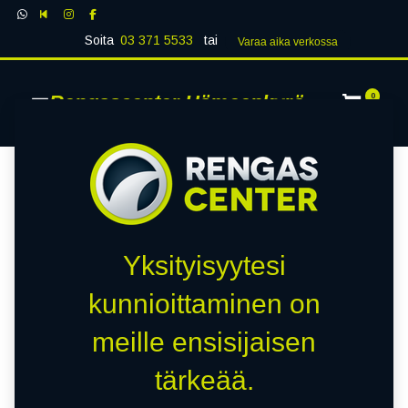
Soita
03 371 5533
tai
Varaa aika verk​​​​ossa
Rengascenter Hämeenkyrö
0
Yksityisyytesi
kunnioittaminen on
meille ensisijaisen
tärkeää.