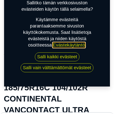
Sallitko tämän verkkosivuston
evästeiden käytön tällä selaimella?
Käytämme evästeitä
parantaaksemme sivuston
käyttökokemusta. Saat lisätietoja
evästeistä ja niiden käytöstä
osoitteessa
Evästekäytäntö
.
Kauppa
Salli kaikki evästeet
185/75R16C 104/102R CONTINENTAL
VANCONTACT ULTRA
Salli vain välttämättömät evästeet
185/75R16C 104/102R
CONTINENTAL
VANCONTACT ULTRA