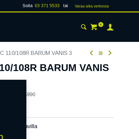
Soita
03 371 5533
tai
Varaa aika verk​​​​ossa
0
 24H
AJANKOHTAISTA
YHTEYSTIEDOT
C 110/108R BARUM VANIS 3
110/108R BARUM VANIS
tekoodi:
255990
ssa):
Saatavilla
äivää
n