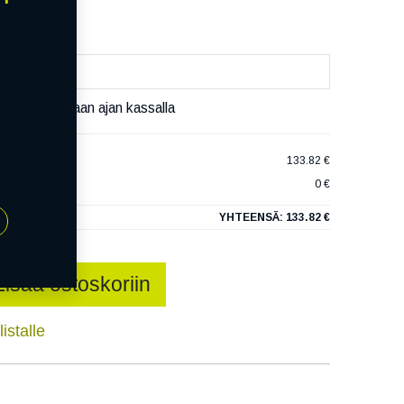
äset varaamaan ajan kassalla
NIS 3
133.82 €
0 €
YHTEENSÄ:
133.82 €
Lisää ostoskoriin
istalle