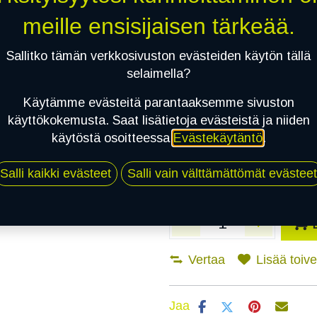
meille ensisijaisen tärkeää.
Asennuspalvelu
Sallitko tämän verkkosivuston evästeiden käytön tällä
selaimella?
Mikäli valitset asennuksen, pä
Käytämme evästeitä parantaaksemme sivuston
käyttökokemusta. Saat lisätietoja evästeistä ja niiden
1
X 205/75R16C 110/108R BARUM VA
käytöstä osoitteessa
Evästekäytäntö
.
EI ASENNUSTA
Salli kaikki evästeet
Salli vain välttämättömät evästeet
Vertaa
Lisää toivel
Jaa