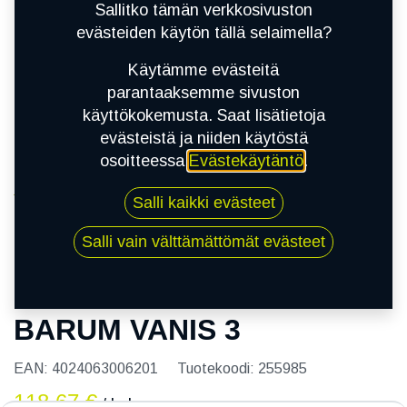
Sallitko tämän verkkosivuston
evästeiden käytön tällä selaimella?
Käytämme evästeitä
parantaaksemme sivuston
käyttökokemusta. Saat lisätietoja
evästeistä ja niiden käytöstä
osoitteessa
Evästekäytäntö
.
Kauppa
Salli kaikki evästeet
195/65R16C 104/102T BARUM VANIS 3
Salli vain välttämättömät evästeet
195/65R16C 104/102T
BARUM VANIS 3
EAN:
4024063006201
Tuotekoodi:
255985
118,67
€
/ kpl