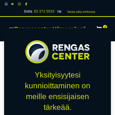
Soita
03 371 5533
tai
Varaa aika verk​​​​ossa
Rengascenter Hämeenkyrö
0
Yksityisyytesi
kunnioittaminen on
meille ensisijaisen
tärkeää.