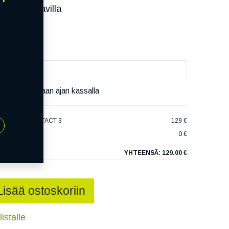
ssa):
Saatavilla
äivää
äset varaamaan ajan kassalla
CONTIECOCONTACT 3
129 €
0 €
YHTEENSÄ:
129.00 €
Lisää ostoskoriin
istalle