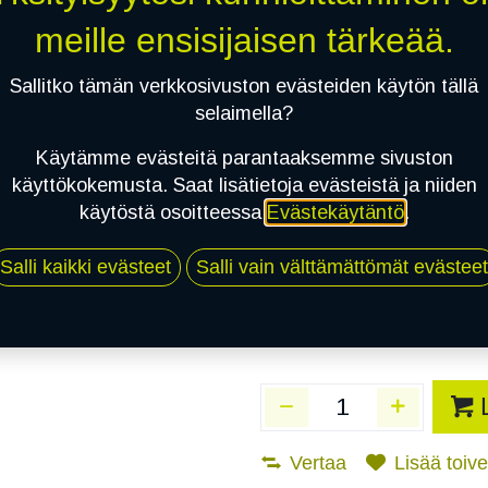
Toimittajilla (Varasto
meille ensisijaisen tärkeää.
Toimitusaika:
3 arkip
Sallitko tämän verkkosivuston evästeiden käytön tällä
Asennuspalvelu
selaimella?
Käytämme evästeitä parantaaksemme sivuston
käyttökokemusta. Saat lisätietoja evästeistä ja niiden
Mikäli valitset asennuksen, pä
käytöstä osoitteessa
Evästekäytäntö
.
1
X 155/60R15 74T CONTINENTAL 
Salli kaikki evästeet
Salli vain välttämättömät evästeet
EI ASENNUSTA
Vertaa
Lisää toivel