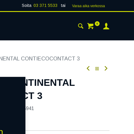
Soita
03 371 5533
tai
Varaa aika verk​​​​ossa
0
 24H
AJANKOHTAISTA
YHTEYSTIEDOT
TINENTAL CONTIECOCONTACT 3
4T CONTINENTAL
NTACT 3
tekoodi:
255941
n