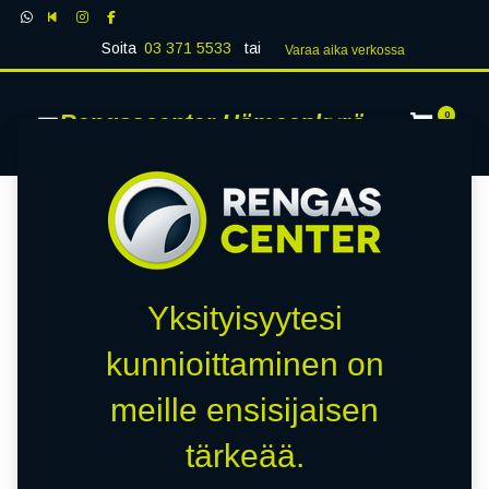
Soita
03 371 5533
tai
Varaa aika verk​​​​ossa
Rengascenter Hämeenkyrö
0
Yksityisyytesi
kunnioittaminen on
meille ensisijaisen
tärkeää.