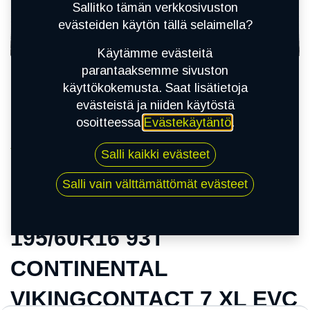
Sallitko tämän verkkosivuston
evästeiden käytön tällä selaimella?
Käytämme evästeitä
parantaaksemme sivuston
käyttökokemusta. Saat lisätietoja
evästeistä ja niiden käytöstä
osoitteessa
Evästekäytäntö
.
Kauppa
Salli kaikki evästeet
195/60R16 93T CONTINENTAL
VIKINGCONTACT 7 XL EVC
Salli vain välttämättömät evästeet
195/60R16 93T
CONTINENTAL
VIKINGCONTACT 7 XL EVC