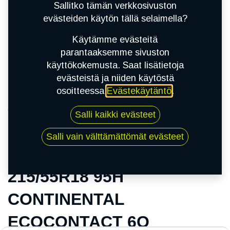
Sallitko tämän verkkosivuston
evästeiden käytön tällä selaimella?
Käytämme evästeitä
parantaaksemme sivuston
käyttökokemusta. Saat lisätietoja
evästeistä ja niiden käytöstä
osoitteessa
Evästekäytäntö
.
Kauppa
Salli kaikki evästeet
215/55R18 95H CONTINENTAL ECOCONTACT
6Q
Salli vain välttämättömät evästeet
215/55R18 95H
CONTINENTAL
ECOCONTACT 6Q