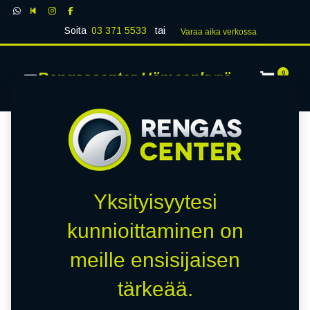
Soita
03 371 5533
tai
Varaa aika verk​​​​ossa
Rengascenter Hämeenkyrö
0
Yksityisyytesi
kunnioittaminen on
meille ensisijaisen
tärkeää.