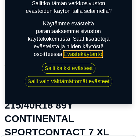
Sallitko tämän verkkosivuston
evästeiden käytön tällä selaimella?
Käytämme evästeitä
parantaaksemme sivuston
käyttökokemusta. Saat lisätietoja
evästeistä ja niiden käytöstä
osoitteessa
Evästekäytäntö
.
Kauppa
Salli kaikki evästeet
215/40R18 89Y CONTINENTAL
SPORTCONTACT 7 XL
Salli vain välttämättömät evästeet
215/40R18 89Y
CONTINENTAL
SPORTCONTACT 7 XL