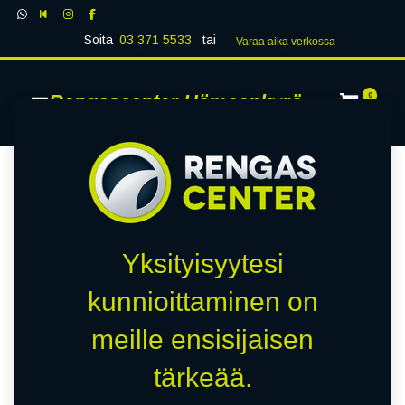
Soita
03 371 5533
tai
Varaa aika verk​​​​ossa
Rengascenter Hämeenkyrö
0
Yksityisyytesi
kunnioittaminen on
meille ensisijaisen
tärkeää.