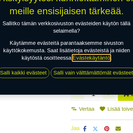
meille ensisijaisen tärkeää.
Asennuspalvelu
Sallitko tämän verkkosivuston evästeiden käytön tällä
selaimella?
Mikäli valitset asennuksen, pä
Käytämme evästeitä parantaaksemme sivuston
käyttökokemusta. Saat lisätietoja evästeistä ja niiden
1
X 175/70R13 82T NANKANG SNOW
käytöstä osoitteessa
Evästekäytäntö
.
EI ASENNUSTA
Salli kaikki evästeet
Salli vain välttämättömät evästeet
Vertaa
Lisää toivel
Jaa