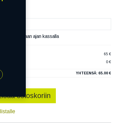
äset varaamaan ajan kassalla
 SW-7 XL
65 €
0 €
YHTEENSÄ:
65.00 €
Lisää ostoskoriin
istalle