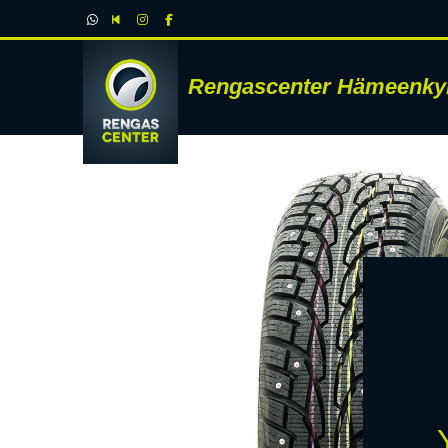
Rengascenter Hämeenky
RENK