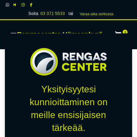
Soita
03 371 5533
tai
Varaa aika verk​​​​ossa
Rengascenter Hämeenkyrö
0
Yksityisyytesi
kunnioittaminen on
meille ensisijaisen
tärkeää.