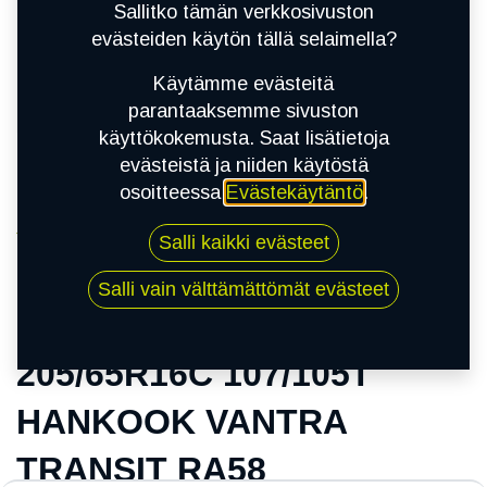
Sallitko tämän verkkosivuston
evästeiden käytön tällä selaimella?
Käytämme evästeitä
parantaaksemme sivuston
käyttökokemusta. Saat lisätietoja
evästeistä ja niiden käytöstä
osoitteessa
Evästekäytäntö
.
Kauppa
Salli kaikki evästeet
205/65R16C 107/105T HANKOOK VANTRA
TRANSIT RA58
Salli vain välttämättömät evästeet
205/65R16C 107/105T
HANKOOK VANTRA
TRANSIT RA58