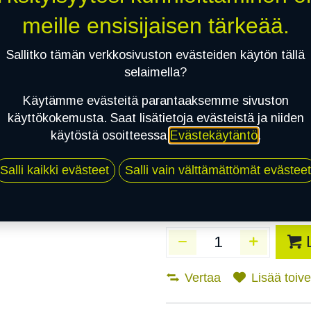
Toimitusaika:
8 arkip
meille ensisijaisen tärkeää.
Asennuspalvelu
Sallitko tämän verkkosivuston evästeiden käytön tällä
selaimella?
Käytämme evästeitä parantaaksemme sivuston
Mikäli valitset asennuksen, pä
käyttökokemusta. Saat lisätietoja evästeistä ja niiden
käytöstä osoitteessa
Evästekäytäntö
.
1
X 185/55R16 87V SAILUN ATREZZO
EI ASENNUSTA
Salli kaikki evästeet
Salli vain välttämättömät evästeet
Vertaa
Lisää toivel