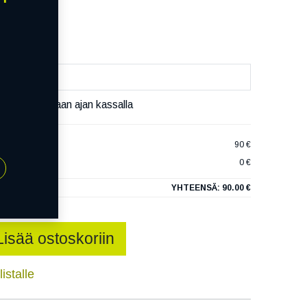
äivää
äset varaamaan ajan kassalla
 ELITE2 XL
90 €
0 €
YHTEENSÄ:
90.00 €
Lisää ostoskoriin
istalle