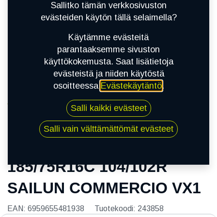
Sallitko tämän verkkosivuston
evästeiden käytön tällä selaimella?
Käytämme evästeitä
parantaaksemme sivuston
käyttökokemusta. Saat lisätietoja
evästeistä ja niiden käytöstä
osoitteessa
Evästekäytäntö
.
Kauppa
Salli kaikki evästeet
185/75R16C 104/102R SAILUN COMMERCIO
VX1
Salli vain välttämättömät evästeet
185/75R16C 104/102R
SAILUN COMMERCIO VX1
EAN:
6959655481938
Tuotekoodi:
243858