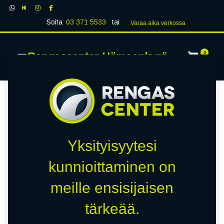
Soita
03 371 5533
tai
Varaa aika verk​​​​ossa
Rengascenter Hämeenkyrö
0
Yksityisyytesi
kunnioittaminen on
meille ensisijaisen
tärkeää.