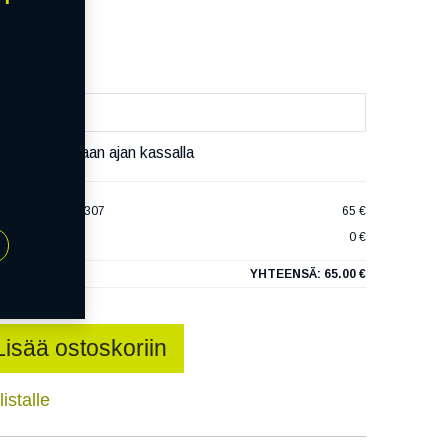
äivää
äset varaamaan ajan kassalla
IAXTOURING TE307
65 €
0 €
YHTEENSÄ:
65.00 €
Lisää ostoskoriin
istalle