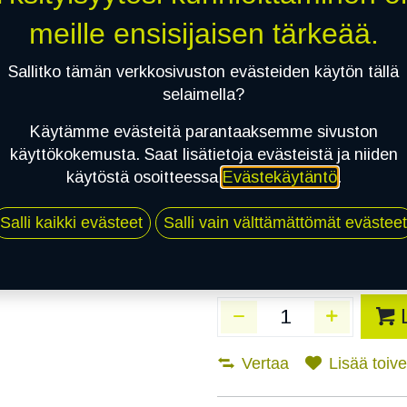
Toimitusaika:
3 arkip
meille ensisijaisen tärkeää.
Asennuspalvelu
Sallitko tämän verkkosivuston evästeiden käytön tällä
selaimella?
Käytämme evästeitä parantaaksemme sivuston
Mikäli valitset asennuksen, pä
käyttökokemusta. Saat lisätietoja evästeistä ja niiden
käytöstä osoitteessa
Evästekäytäntö
.
1
X 165/65R15 81H TRIANGLE REL
EI ASENNUSTA
Salli kaikki evästeet
Salli vain välttämättömät evästeet
Vertaa
Lisää toivel