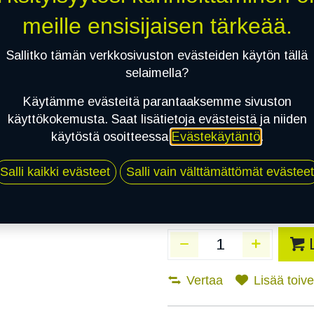
Toimitusaika:
8 arkip
meille ensisijaisen tärkeää.
Asennuspalvelu
Sallitko tämän verkkosivuston evästeiden käytön tällä
selaimella?
Käytämme evästeitä parantaaksemme sivuston
Mikäli valitset asennuksen, pä
käyttökokemusta. Saat lisätietoja evästeistä ja niiden
käytöstä osoitteessa
Evästekäytäntö
.
1
X 195/70R15C 104/102R NORDM
EI ASENNUSTA
Salli kaikki evästeet
Salli vain välttämättömät evästeet
Vertaa
Lisää toivel