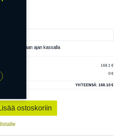
äivää
äset varaamaan ajan kassalla
AN NORTH CR
168.1 €
0 €
YHTEENSÄ:
168.10 €
Lisää ostoskoriin
istalle