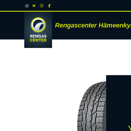
Rengascenter Hämeenky
RENK