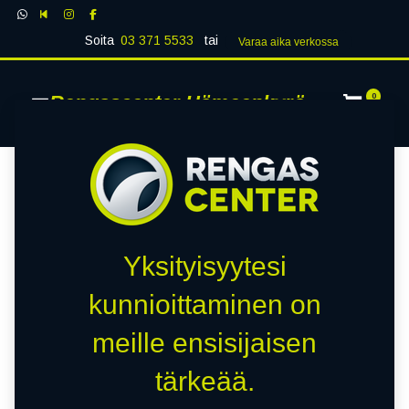
Soita
03 371 5533
tai
Varaa aika verk​​​​ossa
Rengascenter Hämeenkyrö
0
Yksityisyytesi
kunnioittaminen on
meille ensisijaisen
tärkeää.