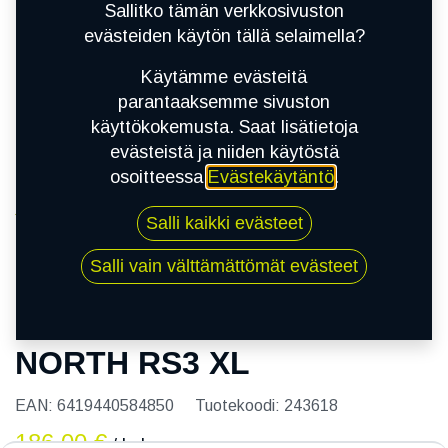
Sallitko tämän verkkosivuston
evästeiden käytön tällä selaimella?
Käytämme evästeitä
parantaaksemme sivuston
käyttökokemusta. Saat lisätietoja
evästeistä ja niiden käytöstä
osoitteessa
Evästekäytäntö
.
Kauppa
Salli kaikki evästeet
215/55R17 98R NORDMAN NORTH RS3 XL
Salli vain välttämättömät evästeet
215/55R17 98R NORDMAN
NORTH RS3 XL
EAN:
6419440584850
Tuotekoodi:
243618
186,00
€
/ kpl