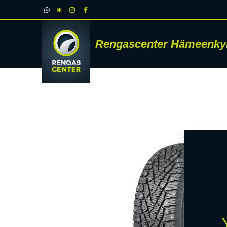
Rengascenter Hämeenky
RENK