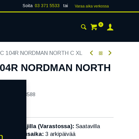
Soita
03 371 5533
tai
Varaa aika verk​​​​ossa
0
 24H
AJANKOHTAISTA
YHTEYSTIEDOT
5C 104R NORDMAN NORTH C XL
 104R NORDMAN NORTH
tekoodi:
243588
Toimittajilla (Varastossa):
Saatavilla
Toimitusaika:
3 arkipäivää
n