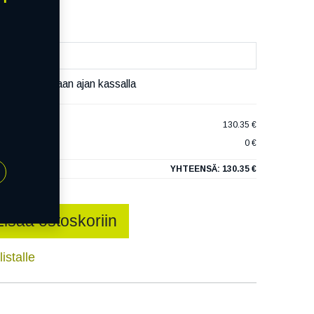
äset varaamaan ajan kassalla
ORTH C XL
130.35 €
0 €
YHTEENSÄ:
130.35 €
Lisää ostoskoriin
istalle