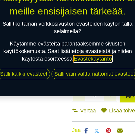
meille ensisijaisen tärkeää.
Asennuspalvelu
Sallitko tämän verkkosivuston evästeiden käytön tällä
selaimella?
Mikäli valitset asennuksen, pä
Käytämme evästeitä parantaaksemme sivuston
käyttökokemusta. Saat lisätietoja evästeistä ja niiden
1
X 195/70R15C 104R NORDMAN N
käytöstä osoitteessa
Evästekäytäntö
.
EI ASENNUSTA
Salli kaikki evästeet
Salli vain välttämättömät evästeet
Vertaa
Lisää toivel
Jaa