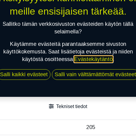
meille ensisijaisen tärkeää.
Jaa
Toimitusehdot
Sallitko tämän verkkosivuston evästeiden käytön tällä
selaimella?
Käytämme evästeitä parantaaksemme sivuston
käyttökokemusta. Saat lisätietoja evästeistä ja niiden
käytöstä osoitteessa
Evästekäytäntö
.
Salli kaikki evästeet
Salli vain välttämättömät evästeet
Tekniset tiedot
205