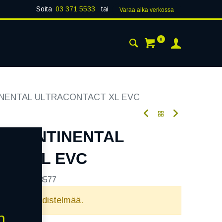
Soita
03 371 5533
tai
Varaa aika verk​​​​ossa
0
 24H
AJANKOHTAISTA
YHTEYSTIEDOT
INENTAL ULTRACONTACT XL EVC
3Y CONTINENTAL
CT XL EVC
tekoodi:
243577
elvollista yhdistelmää.
n