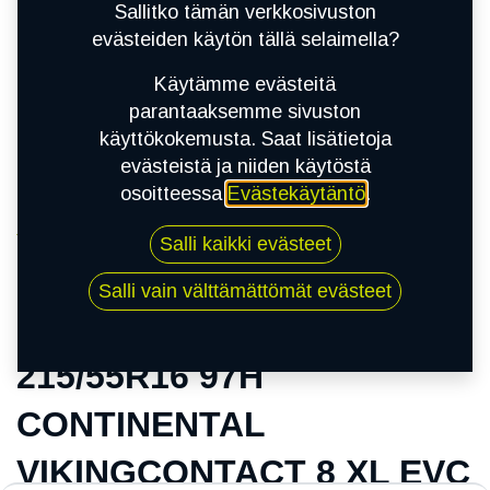
Sallitko tämän verkkosivuston
evästeiden käytön tällä selaimella?
Käytämme evästeitä
parantaaksemme sivuston
käyttökokemusta. Saat lisätietoja
evästeistä ja niiden käytöstä
osoitteessa
Evästekäytäntö
.
Kauppa
Salli kaikki evästeet
215/55R16 97H CONTINENTAL
VIKINGCONTACT 8 XL EVC
Salli vain välttämättömät evästeet
215/55R16 97H
CONTINENTAL
VIKINGCONTACT 8 XL EVC