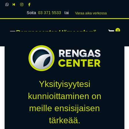
Soita
03 371 5533
tai
Varaa aika verk​​​​ossa
Rengascenter Hämeenkyrö
0
Yksityisyytesi
kunnioittaminen on
meille ensisijaisen
tärkeää.